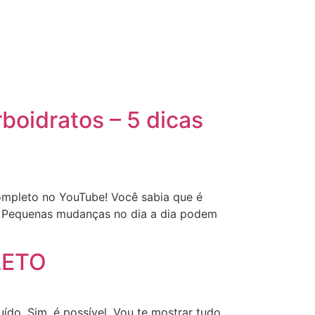
rboidratos – 5 dicas
 completo no YouTube! Você sabia que é
mo! Pequenas mudanças no dia a dia podem
LETO
ído. Sim, é possível. Vou te mostrar tudo