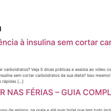
a
ncia à insulina sem cortar ca
tar carboidratos? Veja 5 dicas práticas e assista ao vídeo
à insulina sem cortar carboidratos da sua dieta? Isso mes
s rápidas […]
 NAS FÉRIAS – GUIA COMP
upo de amigos, na praia e até num hotel que tem tudo inclu